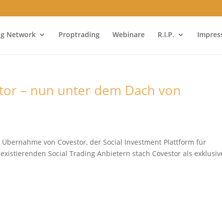
ng Network
Proptrading
Webinare
R.I.P.
Impre
estor – nun unter dem Dach von
ie Übernahme von Covestor, der Social Investment Plattform für
xistierenden Social Trading Anbietern stach Covestor als exklusiv