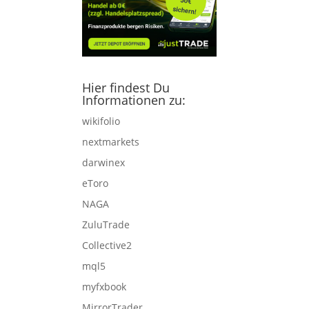
Hier findest Du
Informationen zu:
wikifolio
nextmarkets
darwinex
eToro
NAGA
ZuluTrade
Collective2
mql5
myfxbook
MirrorTrader