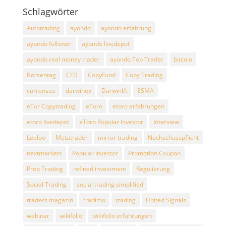
Schlagwörter
Autotrading
ayondo
ayondo erfahrung
ayondo follower
ayondo livedepot
ayondo real money trader
ayondo Top Trader
bitcoin
Börsentag
CFD
CopyFund
Copy Trading
currensee
darwinex
DarwinIA
ESMA
eTor Copytrading
eToro
etoro erfahrungen
etoro livedepot
eToro Popular Investor
Interview
Leeloo
Metatrader
mirror trading
Nachschusspflicht
nextmarkets
Popular Investor
Promotion Coupon
Prop Trading
refined investment
Regulierung
Social Trading
social trading simplified
traders magazin
tradimo
trading
United Signals
webinar
wikifolio
wikifolio erfahrungen