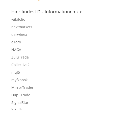
Hier findest Du Informationen zu:
wikifolio
nextmarkets
darwinex
eToro
NAGA
ZuluTrade
Collective2
mql5
myfxbook
MirrorTrader
DupliTrade
SignalStart
u.v.m.