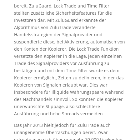
bereit.
ZuluGuard, Lock Trade und Time Filter
stellten zusätzliche Sicherheitsfeatures für die
Investoren dar. Mit ZuluGuard erkannte der
Algorithmus von ZuluTrade veränderte
Handelsstrategien der Signalprovider und
suspendierte diese, bei Aktivierung, automatisch von
den Konten der Kopierer. Die Lock Trade Funktion
versetzte den Kopierer in die Lage, jeden einzelnen
Trade des Signalproviders vor Ausführung zu
bestätigen und mit dem Time Filter wurde es dem
Kopierer ermöglicht, Zeiten zu definieren, in der das
Kopieren von Signalen erlaubt war. Dies war
insbesondere für illiquide Währungspaare während
des Nachthandels sinnvoll. So konnten die Kopierer
unerwünschte Slippage, also schlechtere
Ausführung und hohe Spreads vermeiden.
Das Jahr 2013 hielt jedoch für ZuluTrade auch
unangenehme Überraschungen bereit. Zwar
erfreute man sich über nunmehr 70.000 Livekonten