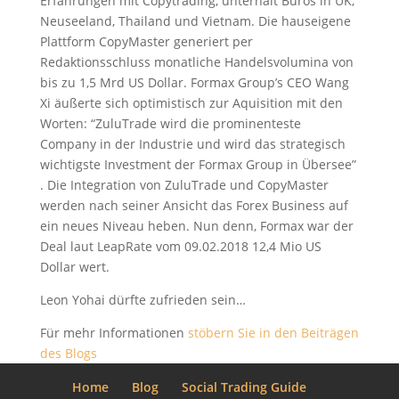
Erfahrungen mit Copytrading, unterhält Büros in UK,
Neuseeland, Thailand und Vietnam. Die hauseigene
Plattform CopyMaster generiert per
Redaktionsschluss monatliche Handelsvolumina von
bis zu 1,5 Mrd US Dollar. Formax Group’s CEO Wang
Xi äußerte sich optimistisch zur Aquisition mit den
Worten: “ZuluTrade wird die prominenteste
Company in der Industrie und wird das strategisch
wichtigste Investment der Formax Group in Übersee”
. Die Integration von ZuluTrade und CopyMaster
werden nach seiner Ansicht das Forex Business auf
ein neues Niveau heben. Nun denn, Formax war der
Deal laut LeapRate vom 09.02.2018 12,4 Mio US
Dollar wert.
Leon Yohai dürfte zufrieden sein…
Für mehr Informationen
stöbern Sie in den Beiträgen
des Blogs
Home
Blog
Social Trading Guide