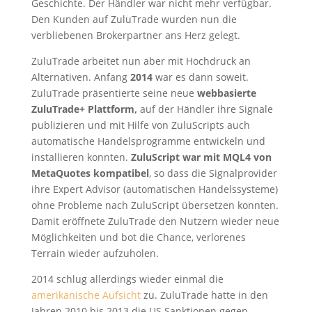
Geschichte. Der Händler war nicht mehr verfügbar.
Den Kunden auf ZuluTrade wurden nun die
verbliebenen Brokerpartner ans Herz gelegt.
ZuluTrade arbeitet nun aber mit Hochdruck an
Alternativen. Anfang
2014
war es dann soweit.
ZuluTrade präsentierte seine neue
webbasierte
ZuluTrade+ Plattform,
auf der Händler ihre Signale
publizieren und mit Hilfe von ZuluScripts auch
automatische Handelsprogramme entwickeln und
installieren konnten.
ZuluScript war mit MQL4 von
MetaQuotes kompatibel
, so dass die Signalprovider
ihre Expert Advisor (automatischen Handelssysteme)
ohne Probleme nach ZuluScript übersetzen konnten.
Damit eröffnete ZuluTrade den Nutzern wieder neue
Möglichkeiten und bot die Chance, verlorenes
Terrain wieder aufzuholen.
2014 schlug allerdings wieder einmal die
amerikanische Aufsicht
zu. ZuluTrade hatte in den
Jahren 2010 bis 2013 die US Sanktionen gegen