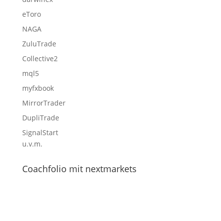
eToro
NAGA
ZuluTrade
Collective2
mql5
myfxbook
MirrorTrader
DupliTrade
SignalStart
u.v.m.
Coachfolio mit nextmarkets