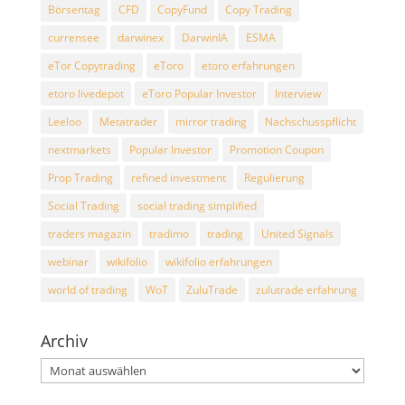
Börsentag
CFD
CopyFund
Copy Trading
currensee
darwinex
DarwinIA
ESMA
eTor Copytrading
eToro
etoro erfahrungen
etoro livedepot
eToro Popular Investor
Interview
Leeloo
Metatrader
mirror trading
Nachschusspflicht
nextmarkets
Popular Investor
Promotion Coupon
Prop Trading
refined investment
Regulierung
Social Trading
social trading simplified
traders magazin
tradimo
trading
United Signals
webinar
wikifolio
wikifolio erfahrungen
world of trading
WoT
ZuluTrade
zulutrade erfahrung
Archiv
Archiv