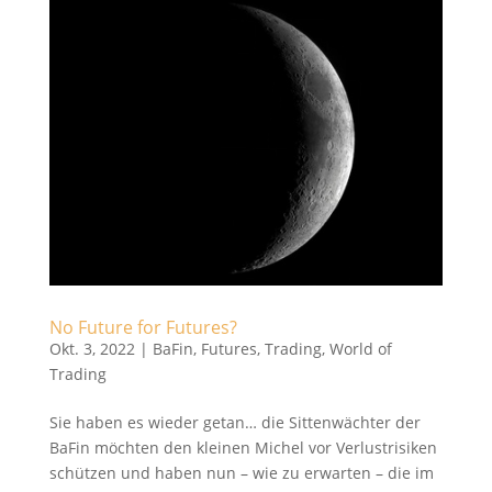
No Future for Futures?
Okt. 3, 2022
|
BaFin
,
Futures
,
Trading
,
World of
Trading
Sie haben es wieder getan… die Sittenwächter der
BaFin möchten den kleinen Michel vor Verlustrisiken
schützen und haben nun – wie zu erwarten – die im