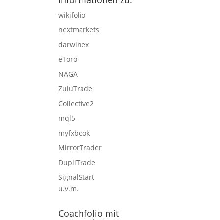
Informationen zu:
wikifolio
nextmarkets
darwinex
eToro
NAGA
ZuluTrade
Collective2
mql5
myfxbook
MirrorTrader
DupliTrade
SignalStart
u.v.m.
Coachfolio mit