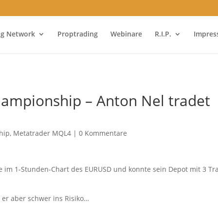
ng Network
Proptrading
Webinare
R.I.P.
Impre
ampionship – Anton Nel tradet
hip
,
Metatrader MQL4
|
0 Kommentare
tegie im 1-Stunden-Chart des EURUSD und konnte sein Depot mit 3 Tr
t er aber schwer ins Risiko…