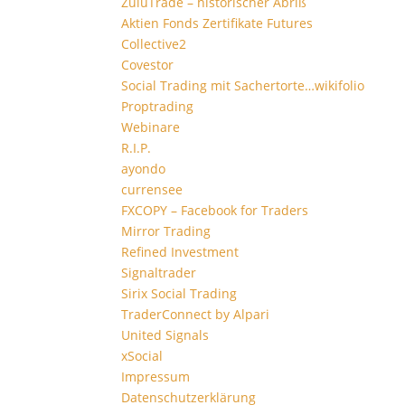
ZuluTrade – historischer Abriß
Aktien Fonds Zertifikate Futures
Collective2
Covestor
Social Trading mit Sachertorte…wikifolio
Proptrading
Webinare
R.I.P.
ayondo
currensee
FXCOPY – Facebook for Traders
Mirror Trading
Refined Investment
Signaltrader
Sirix Social Trading
TraderConnect by Alpari
United Signals
xSocial
Impressum
Datenschutzerklärung