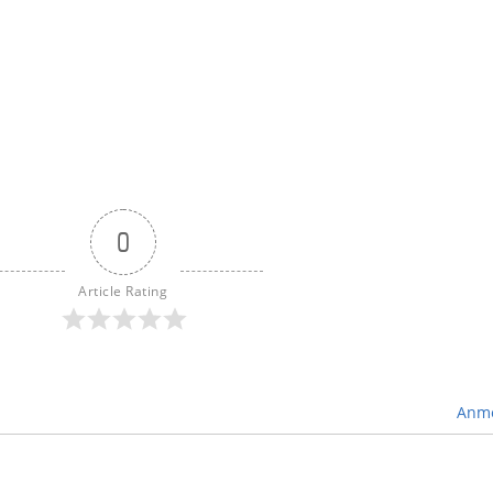
0
Article Rating
Anme