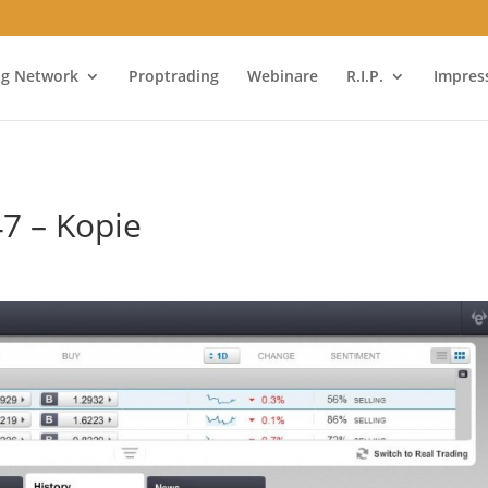
ng Network
Proptrading
Webinare
R.I.P.
Impre
7 – Kopie