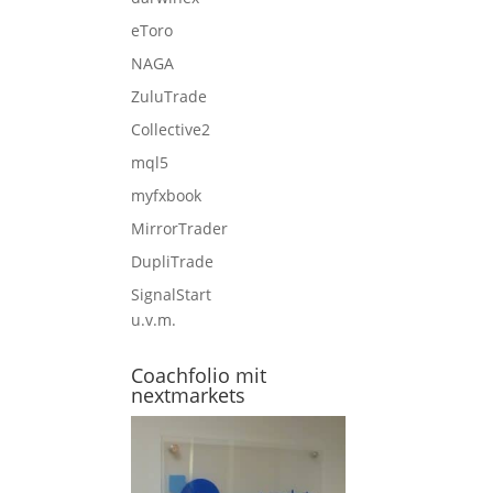
eToro
NAGA
ZuluTrade
Collective2
mql5
myfxbook
MirrorTrader
DupliTrade
SignalStart
u.v.m.
Coachfolio mit
nextmarkets