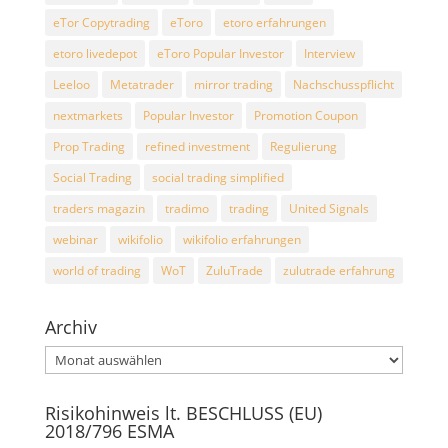
eTor Copytrading
eToro
etoro erfahrungen
etoro livedepot
eToro Popular Investor
Interview
Leeloo
Metatrader
mirror trading
Nachschusspflicht
nextmarkets
Popular Investor
Promotion Coupon
Prop Trading
refined investment
Regulierung
Social Trading
social trading simplified
traders magazin
tradimo
trading
United Signals
webinar
wikifolio
wikifolio erfahrungen
world of trading
WoT
ZuluTrade
zulutrade erfahrung
Archiv
Archiv
Risikohinweis lt. BESCHLUSS (EU)
2018/796 ESMA