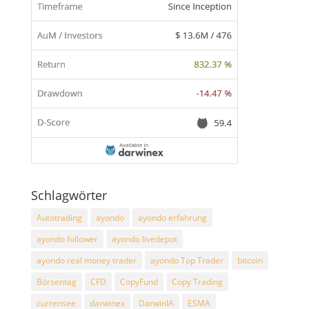
Schlagwörter
Autotrading
ayondo
ayondo erfahrung
ayondo follower
ayondo livedepot
ayondo real money trader
ayondo Top Trader
bitcoin
Börsentag
CFD
CopyFund
Copy Trading
currensee
darwinex
DarwinIA
ESMA