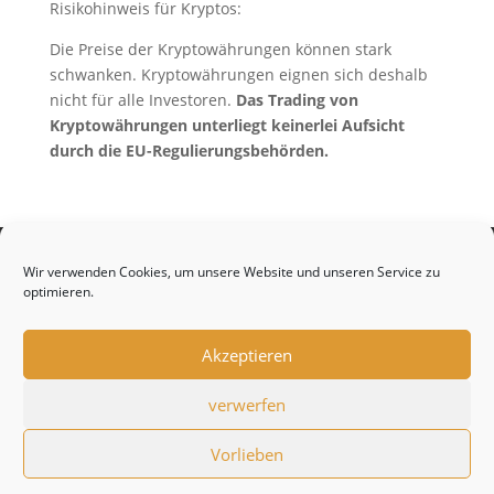
Risikohinweis für Kryptos:
Die Preise der Kryptowährungen können stark
schwanken. Kryptowährungen eignen sich deshalb
nicht für alle Investoren.
Das Trading von
Kryptowährungen unterliegt keinerlei Aufsicht
durch die EU-Regulierungsbehörden.
Home
Blog
Social Trading Guide
Wir verwenden Cookies, um unsere Website und unseren Service zu
Collective2
eToro Social Investment Network
optimieren.
Curated Investing mit nextmarkets
Social Trading mit Sachertorte…wikifolio
Akzeptieren
ZuluTrade – historischer Abriß
Webinare
Impressum
Datenschutzerklärung
verwerfen
Vorlieben
Designed by
Elegant Themes
| Powered by