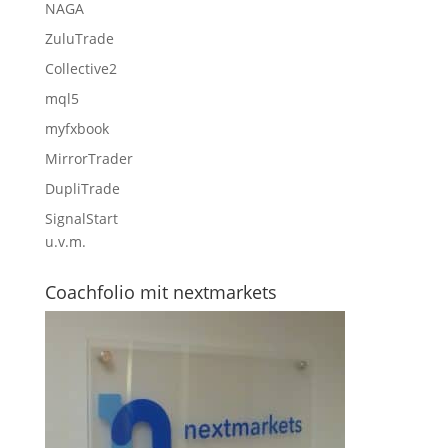
NAGA
ZuluTrade
Collective2
mql5
myfxbook
MirrorTrader
DupliTrade
SignalStart
u.v.m.
Coachfolio mit nextmarkets