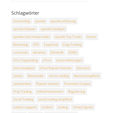
Schlagwörter
Autotrading
ayondo
ayondo erfahrung
ayondo follower
ayondo livedepot
ayondo real money trader
ayondo Top Trader
bitcoin
Börsentag
CFD
CopyFund
Copy Trading
currensee
darwinex
DarwinIA
ESMA
eTor Copytrading
eToro
etoro erfahrungen
etoro livedepot
eToro Popular Investor
Interview
Leeloo
Metatrader
mirror trading
Nachschusspflicht
nextmarkets
Popular Investor
Promotion Coupon
Prop Trading
refined investment
Regulierung
Social Trading
social trading simplified
traders magazin
tradimo
trading
United Signals