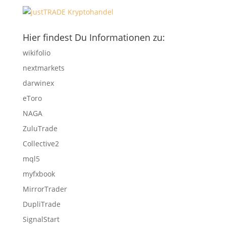
Hier findest Du Informationen zu:
wikifolio
nextmarkets
darwinex
eToro
NAGA
ZuluTrade
Collective2
mql5
myfxbook
MirrorTrader
DupliTrade
SignalStart