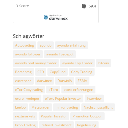
Schlagwörter
Autotrading
ayondo
ayondo erfahrung
ayondo follower
ayondo livedepot
ayondo real money trader
ayondo Top Trader
bitcoin
Börsentag
CFD
CopyFund
Copy Trading
currensee
darwinex
DarwinIA
ESMA
eTor Copytrading
eToro
etoro erfahrungen
etoro livedepot
eToro Popular Investor
Interview
Leeloo
Metatrader
mirror trading
Nachschusspflicht
nextmarkets
Popular Investor
Promotion Coupon
Prop Trading
refined investment
Regulierung