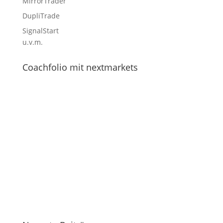
MirrorTrader
DupliTrade
SignalStart
u.v.m.
Coachfolio mit nextmarkets