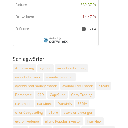
Schlagwörter
Autotrading
ayondo
ayondo erfahrung
ayondo follower
ayondo livedepot
ayondo real money trader
ayondo Top Trader
bitcoin
Börsentag
CFD
CopyFund
Copy Trading
currensee
darwinex
DarwinIA
ESMA
eTor Copytrading
eToro
etoro erfahrungen
etoro livedepot
eToro Popular Investor
Interview