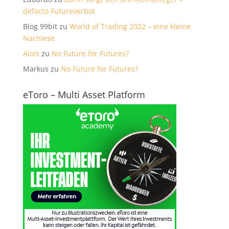
defacto Futureverbot
Blog 99bit
zu
World of Trading 2022 – eine kleine
Nachlese
Alois
zu
No Future for Futures?
Markus
zu
No Future for Futures?
eToro – Multi Asset Platform