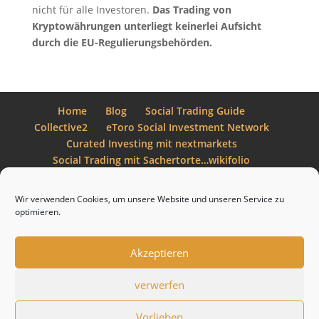
nicht für alle Investoren.
Das Trading von
Kryptowährungen unterliegt keinerlei Aufsicht
durch die EU-Regulierungsbehörden.
Home
Blog
Social Trading Guide
Collective2
eToro Social Investment Network
Curated Investing mit nextmarkets
Social Trading mit Sachertorte…wikifolio
ZuluTrade – historischer Abriß
Webinare
Impressum
Datenschutzerklärung
Wir verwenden Cookies, um unsere Website und unseren Service zu
optimieren.
Akzeptieren
Designed by
Elegant Themes
| Powered by
WordPress
verwerfen
Vorlieben
1