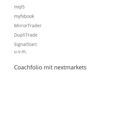
mql5
myfxbook
MirrorTrader
DupliTrade
SignalStart
u.v.m.
Coachfolio mit nextmarkets