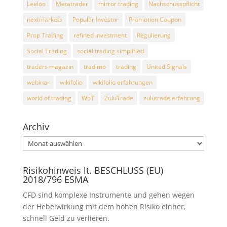
Leeloo
Metatrader
mirror trading
Nachschusspflicht
nextmarkets
Popular Investor
Promotion Coupon
Prop Trading
refined investment
Regulierung
Social Trading
social trading simplified
traders magazin
tradimo
trading
United Signals
webinar
wikifolio
wikifolio erfahrungen
world of trading
WoT
ZuluTrade
zulutrade erfahrung
Archiv
Archiv
Risikohinweis lt. BESCHLUSS (EU)
2018/796 ESMA
CFD sind komplexe Instrumente und gehen wegen
der Hebelwirkung mit dem hohen Risiko einher,
schnell Geld zu verlieren.