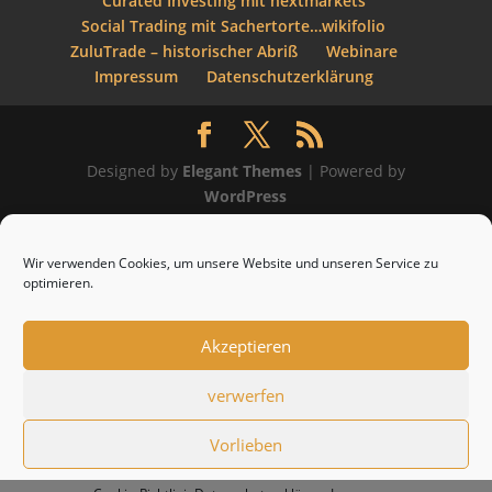
Curated Investing mit nextmarkets
Social Trading mit Sachertorte…wikifolio
ZuluTrade – historischer Abriß
Webinare
Impressum
Datenschutzerklärung
Designed by
Elegant Themes
| Powered by
WordPress
Wir verwenden Cookies, um unsere Website und unseren Service zu
optimieren.
Akzeptieren
verwerfen
Vorlieben
6