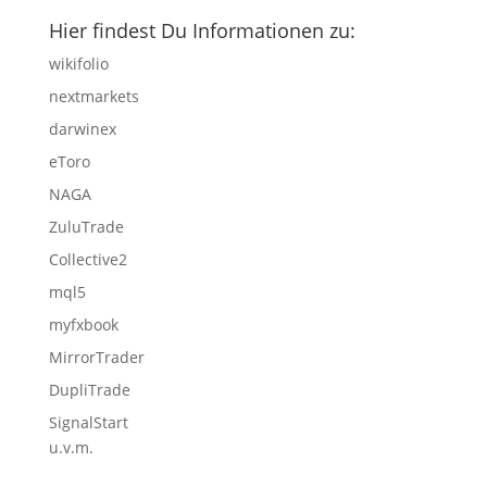
Hier findest Du Informationen zu:
wikifolio
nextmarkets
darwinex
eToro
NAGA
ZuluTrade
Collective2
mql5
myfxbook
MirrorTrader
DupliTrade
SignalStart
u.v.m.