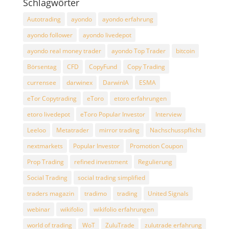
Schlagwörter
Autotrading
ayondo
ayondo erfahrung
ayondo follower
ayondo livedepot
ayondo real money trader
ayondo Top Trader
bitcoin
Börsentag
CFD
CopyFund
Copy Trading
currensee
darwinex
DarwinIA
ESMA
eTor Copytrading
eToro
etoro erfahrungen
etoro livedepot
eToro Popular Investor
Interview
Leeloo
Metatrader
mirror trading
Nachschusspflicht
nextmarkets
Popular Investor
Promotion Coupon
Prop Trading
refined investment
Regulierung
Social Trading
social trading simplified
traders magazin
tradimo
trading
United Signals
webinar
wikifolio
wikifolio erfahrungen
world of trading
WoT
ZuluTrade
zulutrade erfahrung