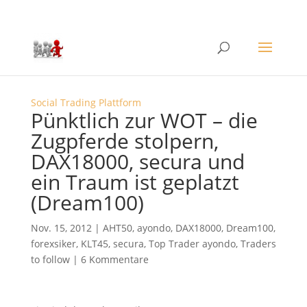
Social Trading Plattform
Pünktlich zur WOT – die
Zugpferde stolpern,
DAX18000, secura und
ein Traum ist geplatzt
(Dream100)
Nov. 15, 2012
|
AHT50
,
ayondo
,
DAX18000
,
Dream100
,
forexsiker
,
KLT45
,
secura
,
Top Trader ayondo
,
Traders
to follow
|
6 Kommentare