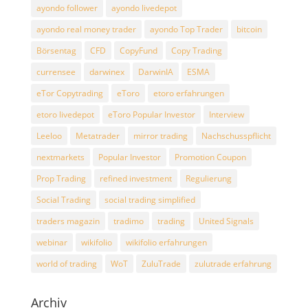
ayondo follower
ayondo livedepot
ayondo real money trader
ayondo Top Trader
bitcoin
Börsentag
CFD
CopyFund
Copy Trading
currensee
darwinex
DarwinIA
ESMA
eTor Copytrading
eToro
etoro erfahrungen
etoro livedepot
eToro Popular Investor
Interview
Leeloo
Metatrader
mirror trading
Nachschusspflicht
nextmarkets
Popular Investor
Promotion Coupon
Prop Trading
refined investment
Regulierung
Social Trading
social trading simplified
traders magazin
tradimo
trading
United Signals
webinar
wikifolio
wikifolio erfahrungen
world of trading
WoT
ZuluTrade
zulutrade erfahrung
Archiv