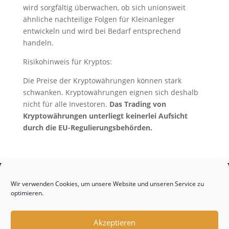
wird sorgfältig überwachen, ob sich unionsweit
ähnliche nachteilige Folgen für Kleinanleger
entwickeln und wird bei Bedarf entsprechend
handeln.
Risikohinweis für Kryptos:
Die Preise der Kryptowährungen können stark
schwanken. Kryptowährungen eignen sich deshalb
nicht für alle Investoren.
Das Trading von
Kryptowährungen unterliegt keinerlei Aufsicht
durch die EU-Regulierungsbehörden.
Home
Blog
Social Trading Guide
Wir verwenden Cookies, um unsere Website und unseren Service zu
Collective2
eToro Social Investment Network
optimieren.
Curated Investing mit nextmarkets
Social Trading mit Sachertorte…wikifolio
Akzeptieren
ZuluTrade – historischer Abriß
Webinare