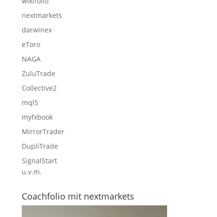
wikifolio
nextmarkets
darwinex
eToro
NAGA
ZuluTrade
Collective2
mql5
myfxbook
MirrorTrader
DupliTrade
SignalStart
u.v.m.
Coachfolio mit nextmarkets