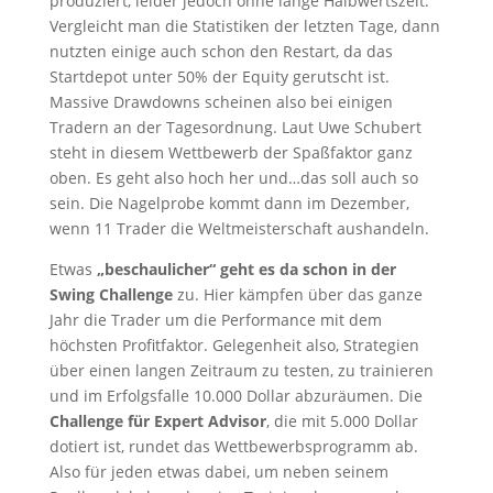
produziert, leider jedoch ohne lange Halbwertszeit.
Vergleicht man die Statistiken der letzten Tage, dann
nutzten einige auch schon den Restart, da das
Startdepot unter 50% der Equity gerutscht ist.
Massive Drawdowns scheinen also bei einigen
Tradern an der Tagesordnung. Laut Uwe Schubert
steht in diesem Wettbewerb der Spaßfaktor ganz
oben. Es geht also hoch her und…das soll auch so
sein. Die Nagelprobe kommt dann im Dezember,
wenn 11 Trader die Weltmeisterschaft aushandeln.
Etwas
„beschaulicher“ geht es da schon in der
Swing Challenge
zu. Hier kämpfen über das ganze
Jahr die Trader um die Performance mit dem
höchsten Profitfaktor. Gelegenheit also, Strategien
über einen langen Zeitraum zu testen, zu trainieren
und im Erfolgsfalle 10.000 Dollar abzuräumen. Die
Challenge für Expert Advisor
, die mit 5.000 Dollar
dotiert ist, rundet das Wettbewerbsprogramm ab.
Also für jeden etwas dabei, um neben seinem