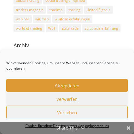
Social Trading
social trading simplified
traders magazin
tradimo
trading
United Signals
webinar
wikifolio
wikifolio erfahrungen
world of trading
WoT
ZuluTrade
zulutrade erfahrung
Archiv
Archiv
Wir verwenden Cookies, um unsere Website und unseren Service zu
optimieren.
Risikohinweis lt. BESCHLUSS (EU)
2018/796 ESMA
Akzeptieren
CFD sind komplexe Instrumente und gehen wegen
der Hebelwirkung mit dem hohen Risiko einher,
verwerfen
schnell Geld zu verlieren.
Zwischen 74 % und 89 % der Kleinanlegerkonten
Vorlieben
verlieren beim Handel mit CFD Geld.
11
Sie sollten überlegen, ob Sie verstehen, wie CFD
Cookie-Richtlinie
Datenschutzerklärung
Impressum
funktionieren, und ob Sie es sich leisten können, das
Share This
hohe Risiko einzugehen, Ihr Geld zu verlieren.