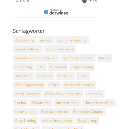
Schlagwörter
Autotrading
ayondo
ayondo erfahrung
ayondo follower
ayondo livedepot
ayondo real money trader
ayondo Top Trader
bitcoin
Börsentag
CFD
CopyFund
Copy Trading
currensee
darwinex
DarwinIA
ESMA
eTor Copytrading
eToro
etoro erfahrungen
etoro livedepot
eToro Popular Investor
Interview
Leeloo
Metatrader
mirror trading
Nachschusspflicht
nextmarkets
Popular Investor
Promotion Coupon
Prop Trading
refined investment
Regulierung