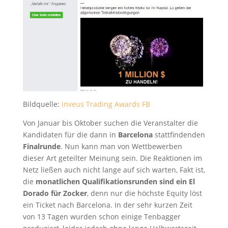
Bildquelle:
inveus Trading Awards FB
Von Januar bis Oktober suchen die Veranstalter die
Kandidaten für die dann in
Barcelona
stattfindenden
Finalrunde
. Nun kann man von Wettbewerben
dieser Art geteilter Meinung sein. Die Reaktionen im
Netz ließen auch nicht lange auf sich warten, Fakt ist,
die
monatlichen Qualifikationsrunden sind ein El
Dorado für Zocker
, denn nur die höchste Equity löst
ein Ticket nach Barcelona. In der sehr kurzen Zeit
von 13 Tagen wurden schon einige Tenbagger