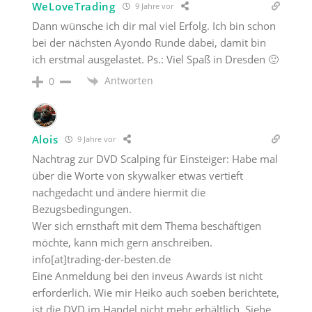
WeLoveTrading
9 Jahre vor
Dann wünsche ich dir mal viel Erfolg. Ich bin schon
bei der nächsten Ayondo Runde dabei, damit bin
ich erstmal ausgelastet. Ps.: Viel Spaß in Dresden 🙂
Antworten
0
Alois
9 Jahre vor
Nachtrag zur DVD Scalping für Einsteiger: Habe mal
über die Worte von skywalker etwas vertieft
nachgedacht und ändere hiermit die
Bezugsbedingungen.
Wer sich ernsthaft mit dem Thema beschäftigen
möchte, kann mich gern anschreiben.
info[at]trading-der-besten.de
Eine Anmeldung bei den inveus Awards ist nicht
erforderlich. Wie mir Heiko auch soeben berichtete,
ist die DVD im Handel nicht mehr erhältlich. Siehe