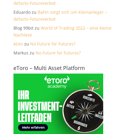
defacto Futureverbot
Eduardo
zu
BaFin sorgt sich um Kleinanleger –
defacto Futureverbot
Blog 99bit
zu
World of Trading 2022 – eine kleine
Nachlese
Alois
zu
No Future for Futures?
Markus
zu
No Future for Futures?
eToro – Multi Asset Platform