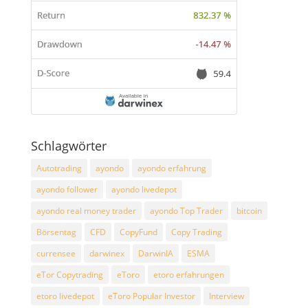
Schlagwörter
Autotrading
ayondo
ayondo erfahrung
ayondo follower
ayondo livedepot
ayondo real money trader
ayondo Top Trader
bitcoin
Börsentag
CFD
CopyFund
Copy Trading
currensee
darwinex
DarwinIA
ESMA
eTor Copytrading
eToro
etoro erfahrungen
etoro livedepot
eToro Popular Investor
Interview