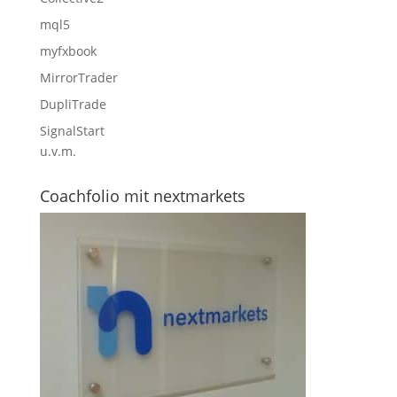
mql5
myfxbook
MirrorTrader
DupliTrade
SignalStart
u.v.m.
Coachfolio mit nextmarkets