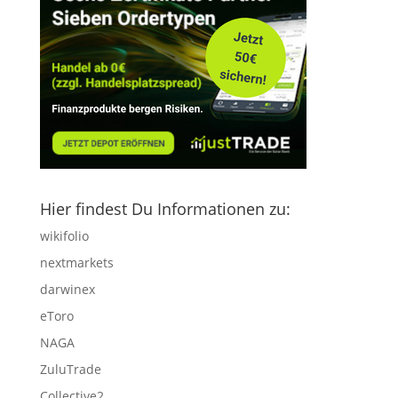
Hier findest Du Informationen zu:
wikifolio
nextmarkets
darwinex
eToro
NAGA
ZuluTrade
Collective2