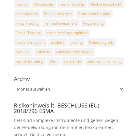
Leeloo
Metatrader
mirror trading
Nachschusspflicht
nextmarkets
Popular Investor
Promotion Coupon
Prop Trading
refined investment
Regulierung
Social Trading
social trading simplified
traders magazin
tradimo
trading
United Signals
webinar
wikifolio
wikifolio erfahrungen
world of trading
WoT
ZuluTrade
zulutrade erfahrung
Archiv
Archiv
Risikohinweis lt. BESCHLUSS (EU)
2018/796 ESMA
CFD sind komplexe Instrumente und gehen wegen
der Hebelwirkung mit dem hohen Risiko einher,
schnell Geld zu verlieren.