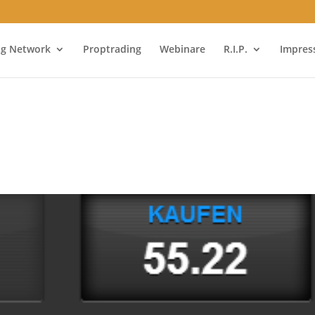
ng Network
Proptrading
Webinare
R.I.P.
Impre