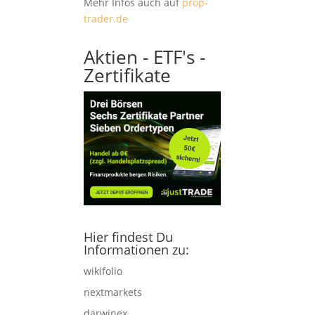
Mehr Infos auch auf
prop-
trader.de
Aktien - ETF's -
Zertifikate
Hier findest Du
Informationen zu:
wikifolio
nextmarkets
darwinex