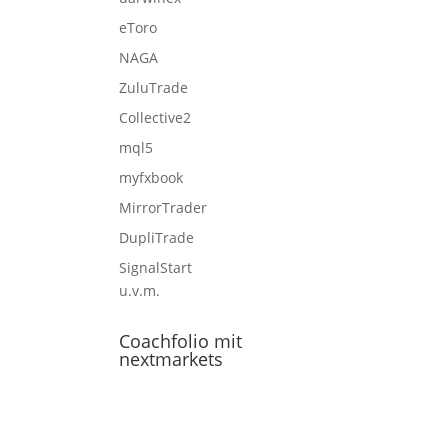
eToro
NAGA
ZuluTrade
Collective2
mql5
myfxbook
MirrorTrader
DupliTrade
SignalStart
u.v.m.
Coachfolio mit
nextmarkets