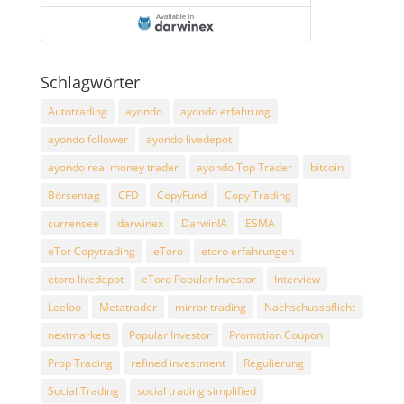
Schlagwörter
Autotrading
ayondo
ayondo erfahrung
ayondo follower
ayondo livedepot
ayondo real money trader
ayondo Top Trader
bitcoin
Börsentag
CFD
CopyFund
Copy Trading
currensee
darwinex
DarwinIA
ESMA
eTor Copytrading
eToro
etoro erfahrungen
etoro livedepot
eToro Popular Investor
Interview
Leeloo
Metatrader
mirror trading
Nachschusspflicht
nextmarkets
Popular Investor
Promotion Coupon
Prop Trading
refined investment
Regulierung
Social Trading
social trading simplified