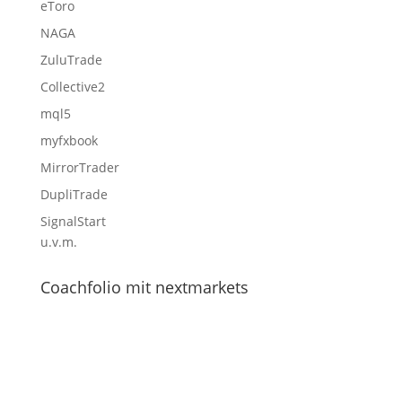
eToro
NAGA
ZuluTrade
Collective2
mql5
myfxbook
MirrorTrader
DupliTrade
SignalStart
u.v.m.
Coachfolio mit nextmarkets