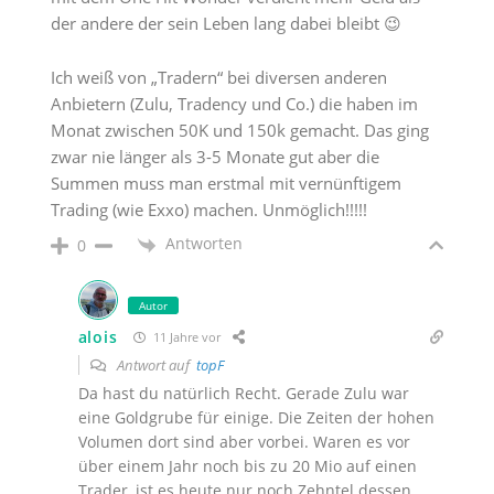
der andere der sein Leben lang dabei bleibt 😉
Ich weiß von „Tradern“ bei diversen anderen
Anbietern (Zulu, Tradency und Co.) die haben im
Monat zwischen 50K und 150k gemacht. Das ging
zwar nie länger als 3-5 Monate gut aber die
Summen muss man erstmal mit vernünftigem
Trading (wie Exxo) machen. Unmöglich!!!!!
Antworten
0
Autor
alois
11 Jahre vor
Antwort auf
topF
Da hast du natürlich Recht. Gerade Zulu war
eine Goldgrube für einige. Die Zeiten der hohen
Volumen dort sind aber vorbei. Waren es vor
über einem Jahr noch bis zu 20 Mio auf einen
Trader, ist es heute nur noch Zehntel dessen.