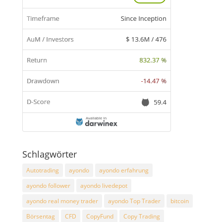
Schlagwörter
Autotrading
ayondo
ayondo erfahrung
ayondo follower
ayondo livedepot
ayondo real money trader
ayondo Top Trader
bitcoin
Börsentag
CFD
CopyFund
Copy Trading