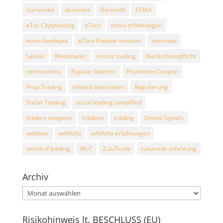
currensee
darwinex
DarwinIA
ESMA
eTor Copytrading
eToro
etoro erfahrungen
etoro livedepot
eToro Popular Investor
Interview
Leeloo
Metatrader
mirror trading
Nachschusspflicht
nextmarkets
Popular Investor
Promotion Coupon
Prop Trading
refined investment
Regulierung
Social Trading
social trading simplified
traders magazin
tradimo
trading
United Signals
webinar
wikifolio
wikifolio erfahrungen
world of trading
WoT
ZuluTrade
zulutrade erfahrung
Archiv
Archiv
Risikohinweis lt. BESCHLUSS (EU)