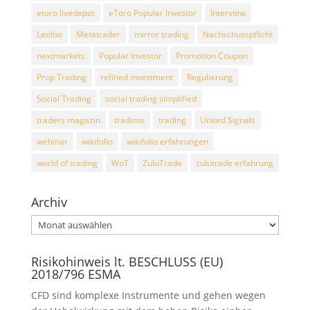
etoro livedepot
eToro Popular Investor
Interview
Leeloo
Metatrader
mirror trading
Nachschusspflicht
nextmarkets
Popular Investor
Promotion Coupon
Prop Trading
refined investment
Regulierung
Social Trading
social trading simplified
traders magazin
tradimo
trading
United Signals
webinar
wikifolio
wikifolio erfahrungen
world of trading
WoT
ZuluTrade
zulutrade erfahrung
Archiv
Archiv
Risikohinweis lt. BESCHLUSS (EU)
2018/796 ESMA
CFD sind komplexe Instrumente und gehen wegen