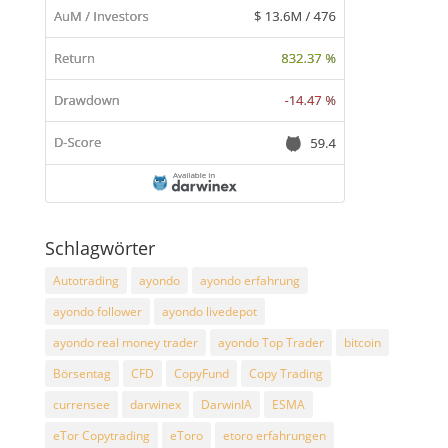
Schlagwörter
Autotrading
ayondo
ayondo erfahrung
ayondo follower
ayondo livedepot
ayondo real money trader
ayondo Top Trader
bitcoin
Börsentag
CFD
CopyFund
Copy Trading
currensee
darwinex
DarwinIA
ESMA
eTor Copytrading
eToro
etoro erfahrungen