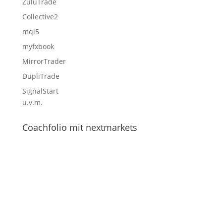
ZuluTrade
Collective2
mql5
myfxbook
MirrorTrader
DupliTrade
SignalStart
u.v.m.
Coachfolio mit nextmarkets