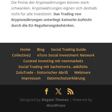
Die Preise der Kryptowährungen können stark
schwanken. Kryptowährungen eignen sich deshalb
nicht für alle Investoren.
Das Trading von
Kryptowährungen unterliegt keinerlei Aufsicht
durch die EU-Regulierungsbehörden.
Home
Blog
Social Trading Guide
Collective2
eToro Social Investment Network
Curated Investing mit nextmarkets
Social Trading mit Sachertorte…wikifolio
ZuluTrade – historischer Abriß
Webinare
Impressum
Datenschutzerklärung
Designed by
Elegant Themes
| Powered by
WordPress