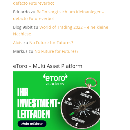
defacto Futureverbot
Eduardo
zu
BaFin sorgt sich um Kleinanleger –
defacto Futureverbot
Blog 99bit
zu
World of Trading 2022 – eine kleine
Nachlese
Alois
zu
No Future for Futures?
Markus
zu
No Future for Futures?
eToro – Multi Asset Platform