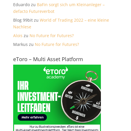
Eduardo
zu
BaFin sorgt sich um Kleinanleger –
defacto Futureverbot
Blog 99bit
zu
World of Trading 2022 – eine kleine
Nachlese
Alois
zu
No Future for Futures?
Markus
zu
No Future for Futures?
eToro – Multi Asset Platform