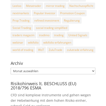
Leeloo
Metatrader
mirror trading
Nachschusspflicht
nextmarkets
Popular Investor
Promotion Coupon
Prop Trading
refined investment
Regulierung
Social Trading
social trading simplified
traders magazin
tradimo
trading
United Signals
webinar
wikifolio
wikifolio erfahrungen
world of trading
WoT
ZuluTrade
zulutrade erfahrung
Archiv
Archiv
Risikohinweis lt. BESCHLUSS (EU)
2018/796 ESMA
CFD sind komplexe Instrumente und gehen wegen
der Hebelwirkung mit dem hohen Risiko einher,
schnell Geld zu verlieren.