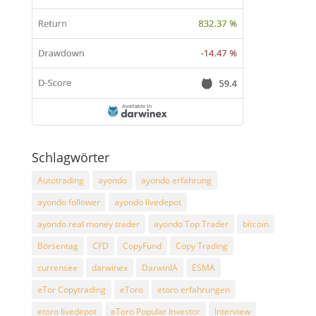
Schlagwörter
Autotrading
ayondo
ayondo erfahrung
ayondo follower
ayondo livedepot
ayondo real money trader
ayondo Top Trader
bitcoin
Börsentag
CFD
CopyFund
Copy Trading
currensee
darwinex
DarwinIA
ESMA
eTor Copytrading
eToro
etoro erfahrungen
etoro livedepot
eToro Popular Investor
Interview