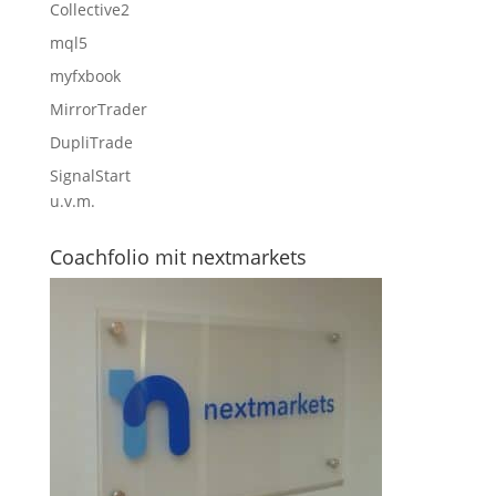
Collective2
mql5
myfxbook
MirrorTrader
DupliTrade
SignalStart
u.v.m.
Coachfolio mit nextmarkets