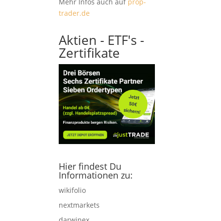
Mehr Infos auch auf
prop-
trader.de
Aktien - ETF's -
Zertifikate
Hier findest Du
Informationen zu:
wikifolio
nextmarkets
darwinex