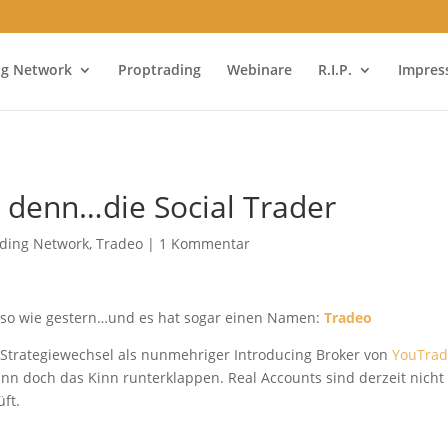
ng Network
Proptrading
Webinare
R.I.P.
Impre
e denn…die Social Trader
ading Network
,
Tradeo
|
1 Kommentar
hr so wie gestern…und es hat sogar einen Namen:
Tradeo
Strategiewechsel als nunmehriger Introducing Broker von
YouTrad
dann doch das Kinn runterklappen. Real Accounts sind derzeit nicht
ft.