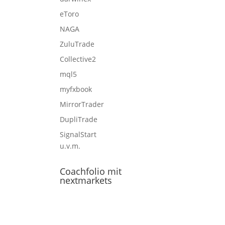
eToro
NAGA
ZuluTrade
Collective2
mql5
myfxbook
MirrorTrader
DupliTrade
SignalStart
u.v.m.
Coachfolio mit
nextmarkets