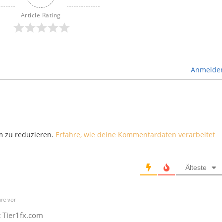
Article Rating
Anmelde
m zu reduzieren.
Erfahre, wie deine Kommentardaten verarbeitet
Älteste
hre vor
t Tier1fx.com